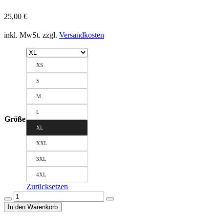
25,00
€
inkl. MwSt.
zzgl.
Versandkosten
XS
S
M
L
Größe
XL
XXL
3XL
4XL
Zurücksetzen
Herren
T-
In den Warenkorb
Shirt