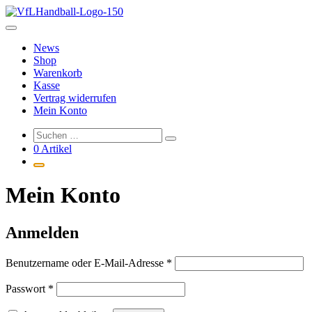
Zum
Inhalt
springen
News
Shop
Warenkorb
Kasse
Vertrag widerrufen
Mein Konto
0 Artikel
Mein Konto
Anmelden
Erforderlich
Benutzername oder E-Mail-Adresse
*
Erforderlich
Passwort
*