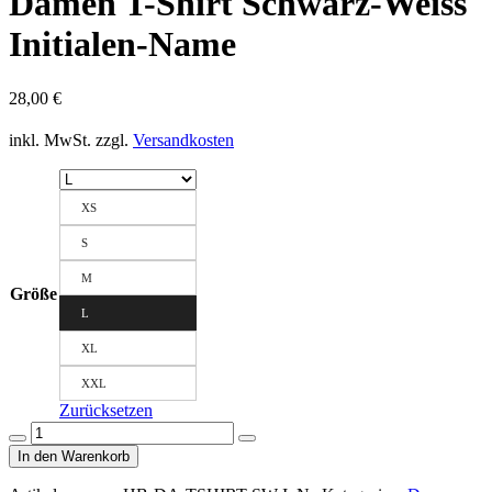
Damen T-Shirt Schwarz-Weiss
Initialen-Name
28,00
€
inkl. MwSt.
zzgl.
Versandkosten
XS
S
M
Größe
L
XL
XXL
Zurücksetzen
Damen
T-
In den Warenkorb
Shirt
Schwarz-