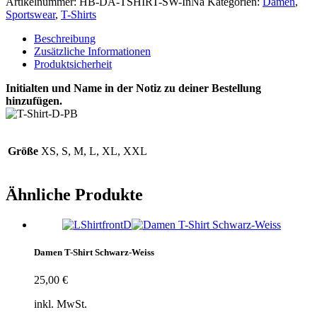
Artikelnummer:
HB-DA-TSHIRT-SW-InNa
Kategorien:
Damen
,
Weiss
Sportswear
,
T-Shirts
Initialen-
Name
Beschreibung
Menge
Zusätzliche Informationen
Produktsicherheit
Initialten und Name in der Notiz zu deiner Bestellung
hinzufügen.
Größe
XS, S, M, L, XL, XXL
Ähnliche Produkte
Damen T-Shirt Schwarz-Weiss
25,00
€
inkl. MwSt.